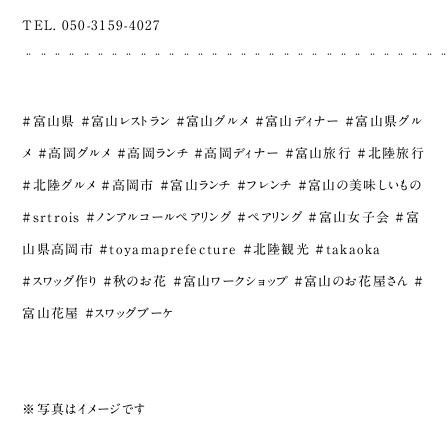
TEL. 050-3159-4027
¨¨¨¨¨¨¨¨¨¨¨¨¨¨¨¨¨¨¨¨¨¨¨¨¨¨¨¨¨
#富山県 #富山レストラン #富山グルメ #富山ディナー #富山県グル
メ #高岡グルメ #高岡ランチ #高岡ディナー #富山旅行 #北陸旅行
#北陸グルメ #高岡市 #富山ランチ #フレンチ #富山の美味しいもの
#srtrois #ノンアルコールペアリング #ペアリング #富山女子会 #富
山県高岡市 #toyamaprefecture #北陸観光 #takaoka
#スワッグ作り #秋のお花 #富山ワークショップ #富山のお花屋さん #
富山花屋 #スワッグブーケ
※写真はイメージです