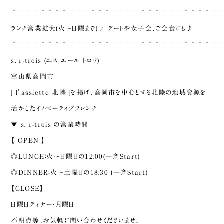
¨¨¨¨¨¨¨¨¨¨¨¨¨¨¨¨¨¨¨¨¨¨¨¨¨¨¨¨¨
ランチ営業拡大(火～日曜まで) / デートや女子会、ご会食にも♪
¨¨¨¨¨¨¨¨¨¨¨¨¨¨¨¨¨¨¨¨¨¨¨¨¨¨¨¨¨
s. r-trois (エス エール トロワ)
富山県高岡市
[ l’assiette 北陸 ]を掲げ、高岡市を中心とする北陸の地域資源を
活かしたイノベーティブフレンチ
▼ s. r-trois の営業時間
【 OPEN 】
◎LUNCH：火～日曜日の12:00(一斉Start)
◎DINNER：火～土曜日の18:30 (一斉Start)
【CLOSE】
日曜日ディナー・月曜日
不明点等、お気軽に問い合わせくださいませ。