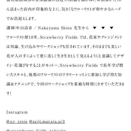
ん詰まった店内が印象的な上に、気さくなフローリストが和やかなムード
でお出迎えします。
講師：中山詩音 / Nakayama Shion 先生から ▼ ▼ ▼
フローリスト歴10年。Strawberry Fields では、花束やアレンジメント
は勿論、生け込みやワークショップも任されています。そのままでも美しい
花が人の手によって更に美しく生き生きとして見えるようにと意識してデザ
イン・花選びをすることがモットー。Strawberry Fields で長年学び磨
いたスキルと、他県のフローリストのフラワーレッスンに参加し学び得た知
識&テクニックで、今回のワークショップを素敵な時間にさせていただきま
す!
Instagram
@s.r_trois
@seiji.murata.sr3
@strawberry_fields_takaoka