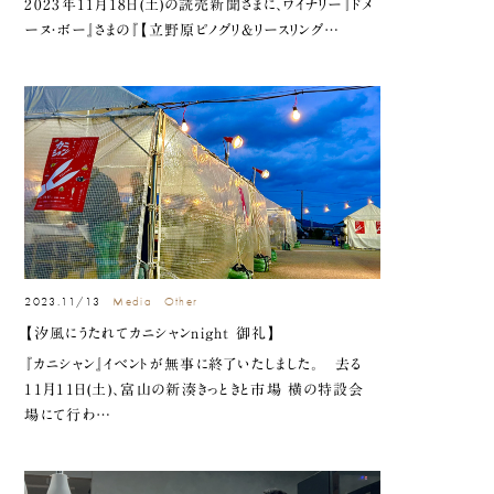
2023年11月18日(土)の読売新聞さまに、ワイナリー『ドメ
ーヌ・ボー』さまの『【立野原ピノグリ&リースリング…
2023.11/13
Media
Other
【汐風にうたれてカニシャンnight 御礼】
『カニシャン』イベントが無事に終了いたしました。 去る
11月11日(土)、富山の新湊きっときと市場 横の特設会
場にて行わ…